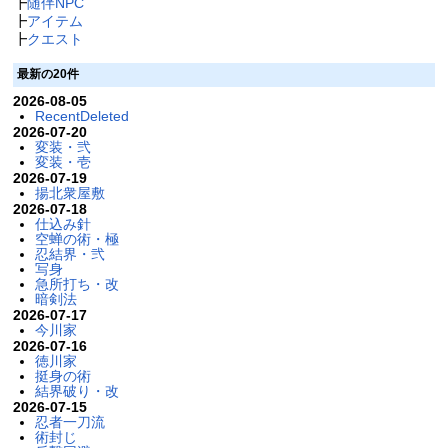
┣
随伴NPC
┣
アイテム
┣
クエスト
最新の20件
2026-08-05
RecentDeleted
2026-07-20
変装・弐
変装・壱
2026-07-19
揚北衆屋敷
2026-07-18
仕込み針
空蝉の術・極
忍結界・弐
写身
急所打ち・改
暗剣法
2026-07-17
今川家
2026-07-16
徳川家
挺身の術
結界破り・改
2026-07-15
忍者一刀流
術封じ