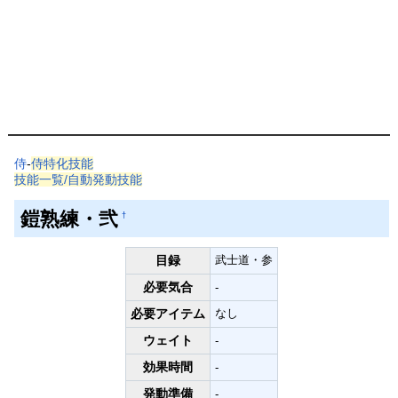
侍
-
侍特化技能
技能一覧/自動発動技能
鎧熟練・弐
†
目録
武士道・参
必要気合
-
必要アイテム
なし
ウェイト
-
効果時間
-
発動準備
-