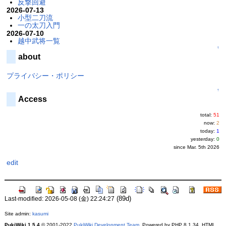
反撃回避
2026-07-13
小型二刀流
一の太刀入門
2026-07-10
越中武将一覧
↑
about
プライバシー・ポリシー
↑
Access
total:
51
now:
2
today:
1
yesterday:
0
since Mar. 5th 2026
edit
(89d)
Last-modified: 2026-05-08 (金) 22:24:27
Site admin:
kasumi
PukiWiki 1.5.4
© 2001-2022
PukiWiki Development Team
. Powered by PHP 8.1.34. HTML