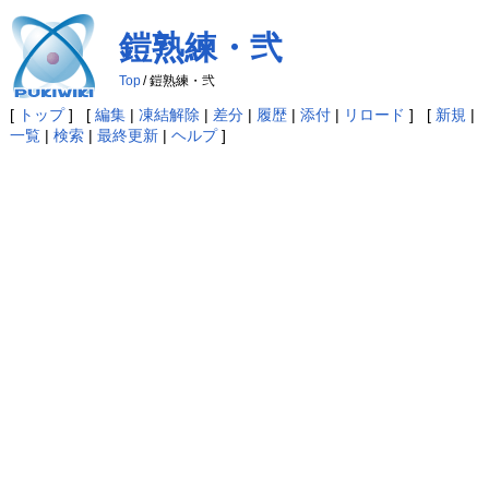
鎧熟練・弐
Top
/
鎧熟練・弐
[
トップ
] [
編集
|
凍結解除
|
差分
|
履歴
|
添付
|
リロード
] [
新規
|
一覧
|
検索
|
最終更新
|
ヘルプ
]