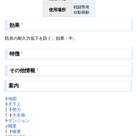
戦闘専用
使用場所
自動発動
↑
効果
†
防具の耐久力低下を防ぐ。効果・中。
↑
特徴
†
↑
その他情報
†
案内
┣
地図
┣
天下人
┃┣
勢力
┃┣
大名物
┣
ダンジョン
┏
職業
┃┣
稼業