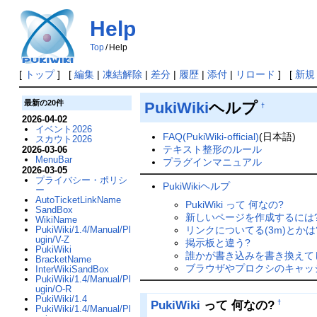
Help
Top
/
Help
[
トップ
] [
編集
|
凍結解除
|
差分
|
履歴
|
添付
|
リロード
] [
新規
最新の20件
PukiWiki
ヘルプ
†
2026-04-02
イベント2026
FAQ(PukiWiki-official)
(日本語)
スカウト2026
テキスト整形のルール
2026-03-06
MenuBar
プラグインマニュアル
2026-03-05
プライバシー・ポリシ
PukiWikiヘルプ
ー
AutoTicketLinkName
PukiWiki って 何なの?
SandBox
新しいページを作成するには
WikiName
リンクについてる(3m)とかは
PukiWiki/1.4/Manual/Pl
ugin/V-Z
掲示板と違う?
PukiWiki
誰かが書き込みを書き換えて
BracketName
ブラウザやプロクシのキャッ
InterWikiSandBox
PukiWiki/1.4/Manual/Pl
ugin/O-R
PukiWiki/1.4
PukiWiki
って 何なの?
†
PukiWiki/1.4/Manual/Pl