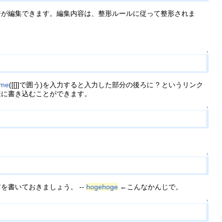
ジが編集できます。編集内容は、整形ルールに従って整形されま
↑
ame
([[]]で囲う)を入力すると入力した部分の後ろに ? というリンク
様に書き込むことができます。
↑
↑
書いておきましょう。 --
hogehoge
←こんなかんじで。
↑