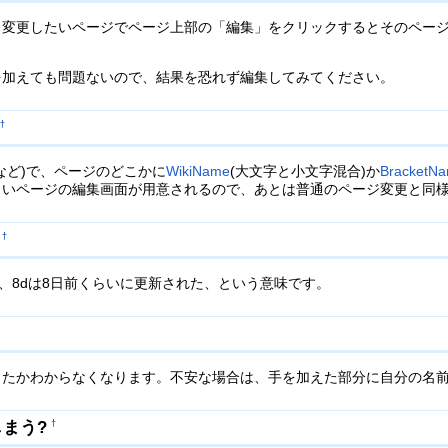
。変更したいページでページ上部の「編集」をクリックするとそのペー
を加えても問題ないので、結果を恐れず編集してみてください。
†
など)で、ページのどこかに
WikiName
(大文字と小文字混合)か
BracketN
しいページの編集画面が用意されるので、あとは普通のページ変更と同
†
い、8dは8日前くらいに更新された、という意味です。
たかわからなくなります。不安な場合は、手を加えた部分に自分の名前を
まう?
†