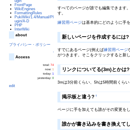
ugin
FrontPage
すべてのページが誰でも編集できます
WikiEngines
す。
FormattingRules
PukiWiki/1.4/Manual/Pl
ugin/A-D
練習用ページ
は基本的にどのように手
PHP
InterWiki
about
新しいページを作成するには?
プライバシー・ポリシー
すでにあるページ(例えば
練習用ページ
↑
がつきます。そこをクリックすると新
Access
total:
74
リンクについてる(3m)とかは?
now:
1
today:
1
yesterday:
0
3mは3分前くらい、5hは5時間前くら
edit
掲示板と違う?
†
ページに手を加えても誰がその変更をし
誰かが書き込みを書き換えてし