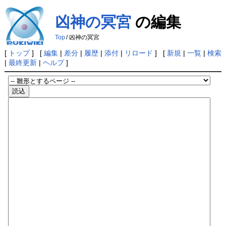
凶神の冥宮
の編集
Top
/
凶神の冥宮
[
トップ
] [
編集
|
差分
|
履歴
|
添付
|
リロード
] [
新規
|
一覧
|
検索
|
最終更新
|
ヘルプ
]